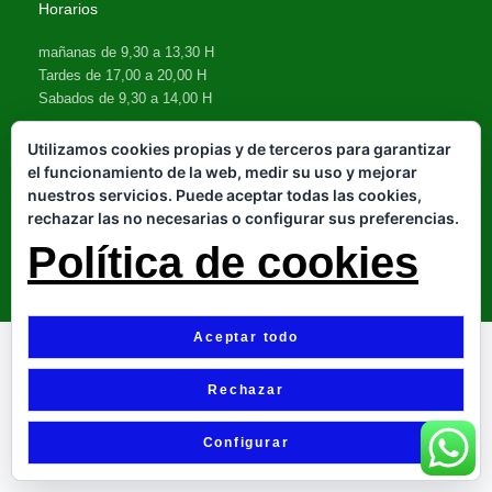
Horarios
mañanas de 9,30 a 13,30 H
Tardes de 17,00 a 20,00 H
Sabados de 9,30 a 14,00 H
Utilizamos cookies propias y de terceros para garantizar
el funcionamiento de la web, medir su uso y mejorar
nuestros servicios. Puede aceptar todas las cookies,
rechazar las no necesarias o configurar sus preferencias.
Política de cookies
Copyright ©2022 todos los derechos reservados | creado por
Yerbaflor
Aceptar todo
Rechazar
Configurar